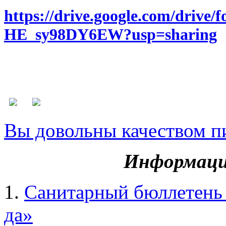
https://drive.google.com/driv
HE_sy98DY6EW?usp=sharing
Вы довольны качеством п
Информаци
1.
Санитарный бюллетень
да»