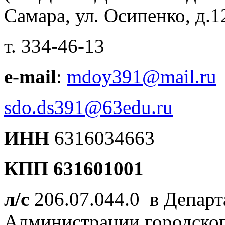
Самара, ул. Осипенко, д.1
т. 334-46-13
e-mail
:
mdoy391@mail.ru
sdo
.
ds
391
@63edu
.
ru
ИНН
6316034663
КПП 631601001
л/с
206.07.044.0 в Депар
Администрации городског