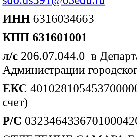
ИНН
6316034663
КПП 631601001
л/с
206.07.044.0 в Депар
Администрации городског
ЕКС
401028105453700000
счет)
Р/С
0323464336701000420