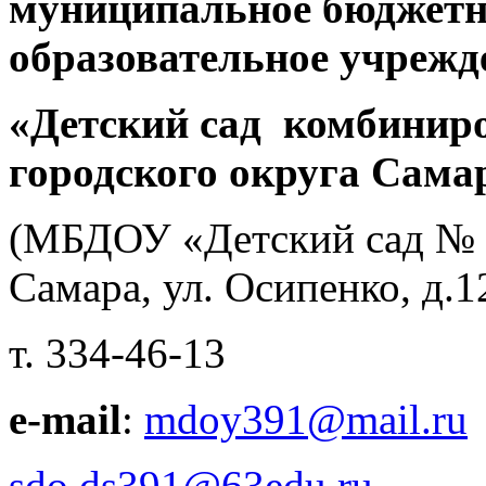
муниципальное бюджетн
образовательное учрежд
«Детский сад комбинир
городского округа Сама
(МБДОУ «Детский сад № 39
Самара, ул. Осипенко, д.1
т. 334-46-13
e-mail
:
mdoy391@mail.ru
sdo
.
ds
391
@63edu
.
ru