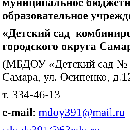
муниципальное бюджетн
образовательное учрежд
«Детский сад комбинир
городского округа Сама
(МБДОУ «Детский сад № 39
Самара, ул. Осипенко, д.1
т. 334-46-13
e-mail
:
mdoy391@mail.ru
sdo
.
ds
391
@63edu
.
ru