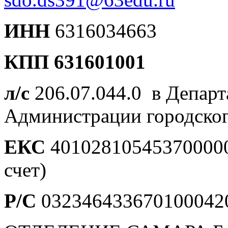
ИНН
6316034663
КПП 631601001
л/с
206.07.044.0 в Депар
Администрации городског
ЕКС
401028105453700000
счет)
Р/С
0323464336701000420